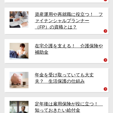
資産運用や再就職に役立つ！ フ
ァイナンシャルプランナー
（FP）の資格とは？
在宅介護を支える！ 介護保険や
補助金
年金を受け取っていても大丈
夫？ 生活保護の仕組み
定年後は雇用保険が役に立つ！
知っておきたい給付金