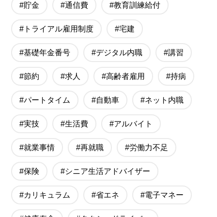
#貯金
#通信費
#教育訓練給付
#トライアル雇用制度
#宅建
#基礎年金番号
#デジタル内職
#講習
#節約
#求人
#高齢者雇用
#持病
#パートタイム
#自動車
#ネット内職
#実技
#生活費
#アルバイト
#就業事情
#再就職
#労働力不足
#保険
#シニア生活アドバイザー
#カリキュラム
#省エネ
#電子マネー