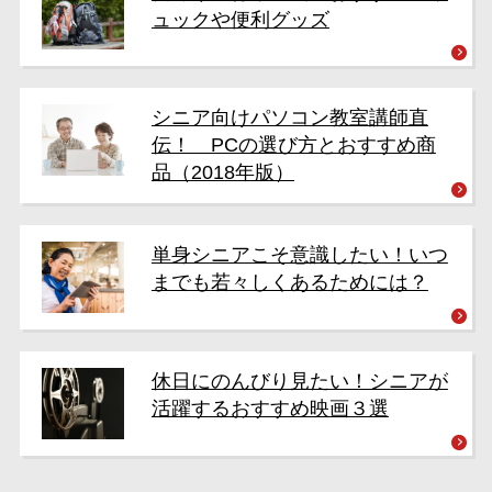
ュックや便利グッズ
シニア向けパソコン教室講師直
伝！ PCの選び方とおすすめ商
品（2018年版）
単身シニアこそ意識したい！いつ
までも若々しくあるためには？
休日にのんびり見たい！シニアが
活躍するおすすめ映画３選