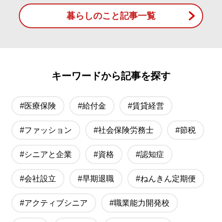
暮らしのこと記事一覧
キーワードから記事を探す
#医療保険
#給付金
#賃貸経営
#ファッション
#社会保険労務士
#節税
#シニアと企業
#資格
#認知症
#会社設立
#早期退職
#ねんきん定期便
#アクティブシニア
#職業能力開発校