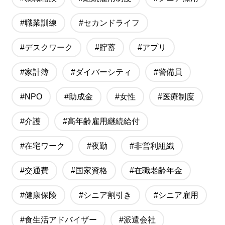
#職業訓練
#セカンドライフ
#デスクワーク
#貯蓄
#アプリ
#家計簿
#ダイバーシティ
#警備員
#NPO
#助成金
#女性
#医療制度
#介護
#高年齢雇用継続給付
#在宅ワーク
#夜勤
#非営利組織
#交通費
#国家資格
#在職老齢年金
#健康保険
#シニア割引き
#シニア雇用
#食生活アドバイザー
#派遣会社