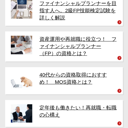
ファイナンシャルプランナーを目
指す人へ。2級FP技能検定試験を
詳しく解説
資産運用や再就職に役立つ！ フ
ァイナンシャルプランナー
（FP）の資格とは？
40代からの資格取得におすす
め！ MOS資格とは？
定年後も働きたい！再就職・転職
の心構え