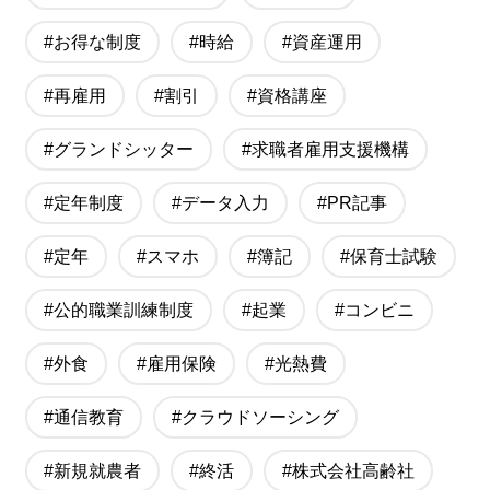
#お得な制度
#時給
#資産運用
#再雇用
#割引
#資格講座
#グランドシッター
#求職者雇用支援機構
#定年制度
#データ入力
#PR記事
#定年
#スマホ
#簿記
#保育士試験
#公的職業訓練制度
#起業
#コンビニ
#外食
#雇用保険
#光熱費
#通信教育
#クラウドソーシング
#新規就農者
#終活
#株式会社高齢社