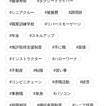
#健康寿命
#タクシードライバー
#シニアクルー
#被服費
#調理師
#職業訓練学校
#リバースモーゲージ
#年金
#スキルアップ
#免許取得支援制度
#手に職
#面接
#インストラクター
#ハローワーク
#不動産
#転職
#習い事
#コンビニチェーン
#求職活動
#経営
#事務職
#単身
#パソコン
#就職相談
#継続雇用制度
#シニア採用