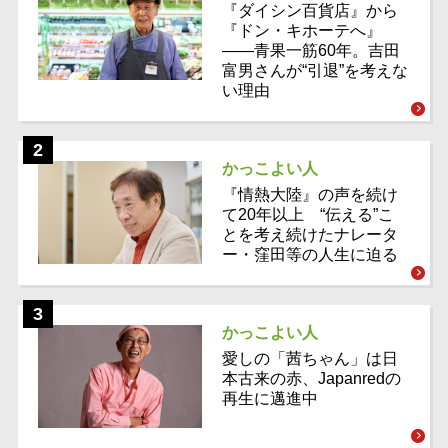
『ダイシン百貨店』から
『ドン・キホーテへ』
――青果一筋60年。吉田
富男さんが“引退”を考えな
い理由
かっこよい人
『情熱大陸』の声を続け
て20年以上 “伝える”こ
とを考え続けたナレータ
ー・窪田等の人生に迫る
かっこよい人
愛しの「茜ちゃん」は日
本古来の赤、Japanredの
再生に邁進中