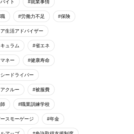
ルバイト
#就業事情
就職
#労働力不足
#保険
ニア生活アドバイザー
リキュラム
#省エネ
子マネー
#健康寿命
クシードライバー
ニアクルー
#被服費
理師
#職業訓練学校
バースモーゲージ
#年金
キルアップ
#免許取得支援制度