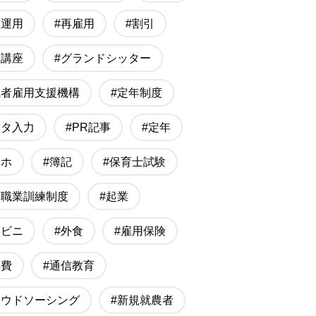
産運用
#再雇用
#割引
格講座
#グランドシッター
職者雇用支援機構
#定年制度
ータ入力
#PR記事
#定年
マホ
#簿記
#保育士試験
的職業訓練制度
#起業
ンビニ
#外食
#雇用保険
熱費
#通信教育
ラウドソーシング
#新規就農者