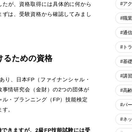
#ア
したが、資格取得には具体的に何から
まずは、受験資格から確認してみまし
#職
#通
#ト
けるための資格
#基
#講
があり、日本FP（ファイナンシャル・
政事情研究会（金財）の2つの団体が
#高
ャル・プランニング（FP）技能検定
#パ
ます。
#ネ
検できますが、2級FP技能試験には受