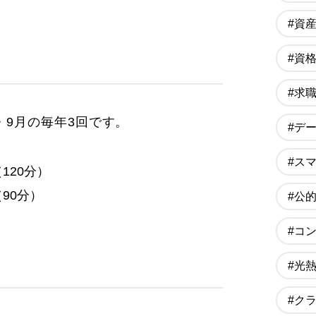
#資
#資
#求
・9月の毎年3回です。
#デ
#ス
120分）
（90分）
#公
#コ
#光
#ク