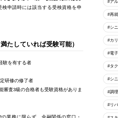
#ア
受検申請時には該当する受検資格を申
#再
#シ
#カ
を満たしていれば受験可能）
#電
経験を有する者
#タ
#シ
認定研修の修了者
能審査3級の合格者も受験資格がありま
#調
#リ
Pの業務に限らず、金融関係の窓口・
#ス