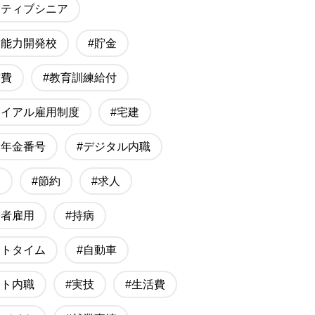
クティブシニア
業能力開発校
#貯金
信費
#教育訓練給付
ライアル雇用制度
#宅建
礎年金番号
#デジタル内職
習
#節約
#求人
齢者雇用
#持病
ートタイム
#自動車
ット内職
#実技
#生活費