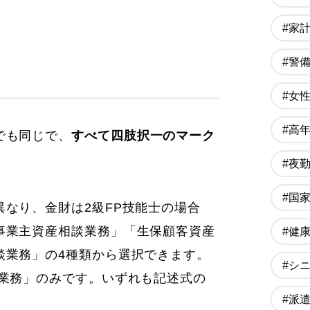
#家
#警
）
#女
#高
でも同じで、
すべて四肢択一のマーク
#夜
#国
なり、金財は2級FP技能士の場合
事業主資産相談業務」「生保顧客資産
#健
談業務」の4種類から選択できます。
#シ
案業務」のみです。いずれも記述式の
#派