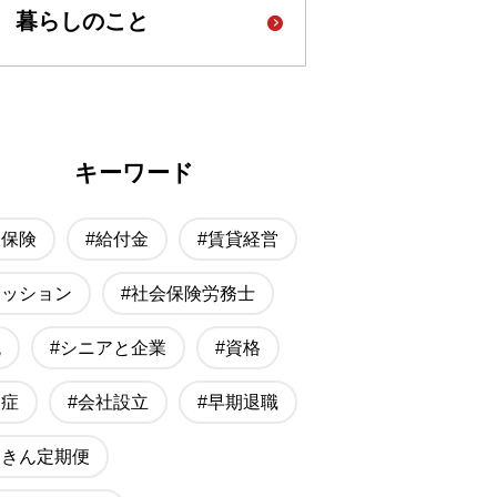
暮らしのこと
キーワード
療保険
#給付金
#賃貸経営
ァッション
#社会保険労務士
税
#シニアと企業
#資格
知症
#会社設立
#早期退職
んきん定期便