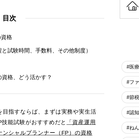
目次
の資格
程と試験時間、手数料、その他制度）
#医
の資格、どう活かす？
#フ
#節
を目指すならば、まずは実務や実生活
#認
P技能試験がおすすめだと
「資産運用
#ね
ナンシャルプランナー（FP）の資格