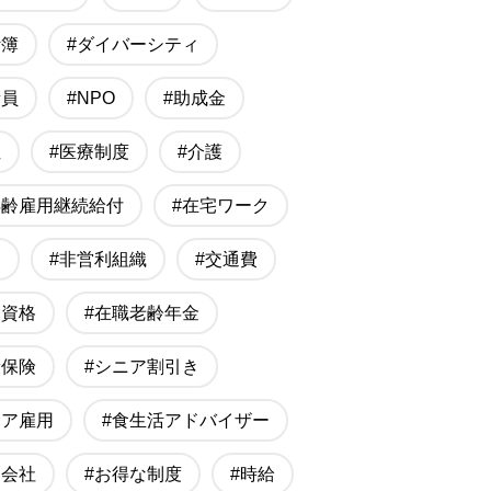
計簿
#ダイバーシティ
備員
#NPO
#助成金
性
#医療制度
#介護
年齢雇用継続給付
#在宅ワーク
勤
#非営利組織
#交通費
家資格
#在職老齢年金
康保険
#シニア割引き
ニア雇用
#食生活アドバイザー
遣会社
#お得な制度
#時給