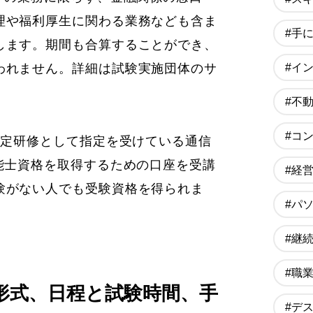
理や福利厚生に関わる業務なども含ま
#手
します。期間も合算することができ、
#イ
われません。詳細は試験実施団体のサ
#不
#コ
認定研修として指定を受けている通信
能士資格を取得するための口座を受講
#経
験がない人でも受験資格を得られま
#パ
#継
#職
形式、日程と試験時間、手
#デ