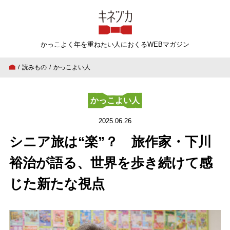
キネヅカ
かっこよく年を重ねたい人
におくるWEBマガジン
読みもの
かっこよい人
シニア旅は“楽”？ 旅作家・下川裕治が語る、
かっこよい人
2025.06.26
シニア旅は“楽”？ 旅作家・下川
裕治が語る、世界を歩き続けて感
じた新たな視点