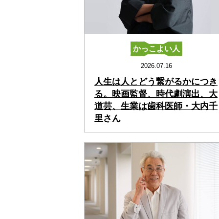
かっこよい人
2026.07.16
人生は人とどう繋がるかにつき
る。映画監督、時代劇演出、大
道芸、生業は歯科医師・大内千
里さん