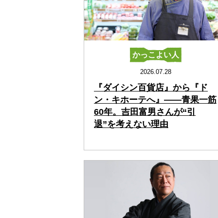
かっこよい人
2026.07.28
『ダイシン百貨店』から『ド
ン・キホーテへ』――青果一筋
60年。吉田富男さんが“引
退”を考えない理由