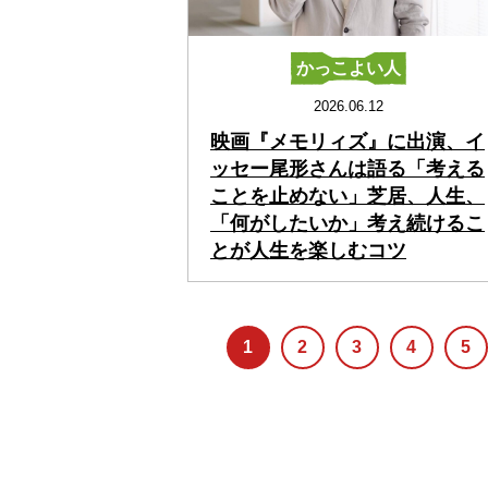
かっこよい人
2026.06.12
映画『メモリィズ』に出演、イ
ッセー尾形さんは語る「考える
ことを止めない」芝居、人生、
「何がしたいか」考え続けるこ
とが人生を楽しむコツ
1
2
3
4
5