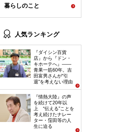
暮らしのこと
人気ランキング
『ダイシン百貨
店』から『ドン・
キホーテへ』――
青果一筋60年。吉
田富男さんが“引
退”を考えない理由
『情熱大陸』の声
を続けて20年以
上 “伝える”ことを
考え続けたナレー
ター・窪田等の人
生に迫る