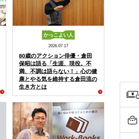
かっこよい人
2026.07.17
80歳のアクション俳優・倉田
保昭は語る「生涯、現役。不
満、不調は語らない！」心の健
康とやる気を維持する倉田流の
生き方とは