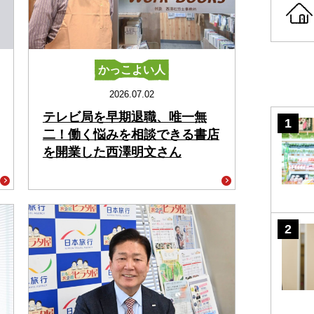
かっこよい人
2026.07.02
テレビ局を早期退職、唯一無
二！働く悩みを相談できる書店
を開業した西澤明文さん