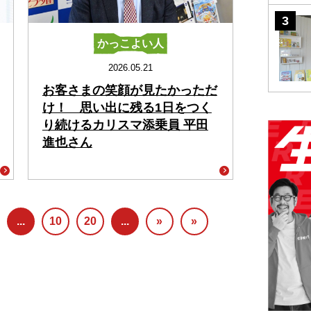
かっこよい人
2026.05.21
お客さまの笑顔が見たかっただ
け！ 思い出に残る1日をつく
り続けるカリスマ添乗員 平田
進也さん
...
10
20
...
»
»