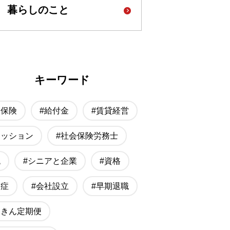
暮らしのこと
キーワード
療保険
#給付金
#賃貸経営
ァッション
#社会保険労務士
税
#シニアと企業
#資格
知症
#会社設立
#早期退職
んきん定期便