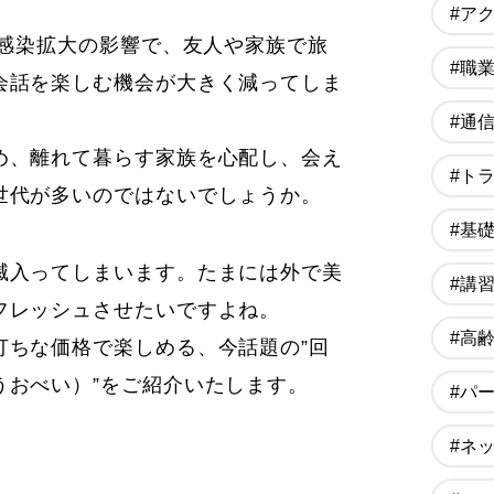
#ア
ス感染拡大の影響で、友人や家族で旅
#職
会話を楽しむ機会が大きく減ってしま
#通
め、離れて暮らす家族を心配し、会え
#ト
世代が多いのではないでしょうか。
#基
滅入ってしまいます。たまには外で美
#講
フレッシュさせたいですよね。
#高
打ちな価格で楽しめる、今話題の”回
うおべい）”をご紹介いたします。
#パ
#ネ