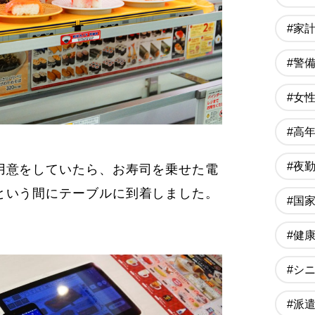
#家
#警
#女
#高
#夜
用意をしていたら、お寿司を乗せた電
という間にテーブルに到着しました。
#国
#健
#シ
#派