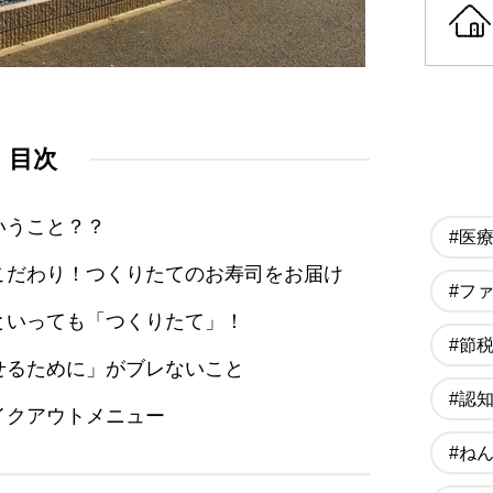
目次
いうこと？？
#医
こだわり！つくりたてのお寿司をお届け
#フ
といっても「つくりたて」！
#節
せるために」がブレないこと
#認
イクアウトメニュー
#ね