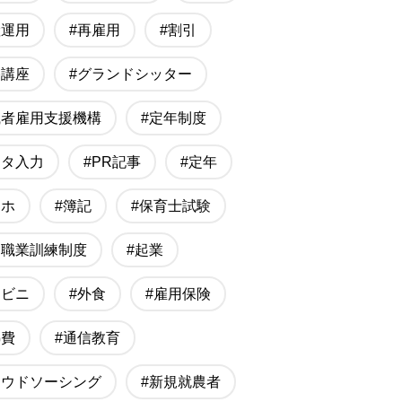
産運用
#再雇用
#割引
格講座
#グランドシッター
職者雇用支援機構
#定年制度
ータ入力
#PR記事
#定年
マホ
#簿記
#保育士試験
的職業訓練制度
#起業
ンビニ
#外食
#雇用保険
熱費
#通信教育
ラウドソーシング
#新規就農者