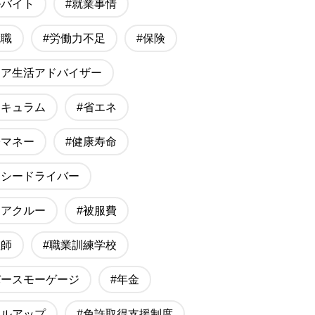
ルバイト
#就業事情
就職
#労働力不足
#保険
ニア生活アドバイザー
リキュラム
#省エネ
子マネー
#健康寿命
クシードライバー
ニアクルー
#被服費
理師
#職業訓練学校
バースモーゲージ
#年金
キルアップ
#免許取得支援制度