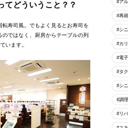
#ア
ってどういうこと？？
#再
回転寿司風。でもよく見るとお寿司を
#シ
るのではなく、厨房からテーブルの列
#カ
びています。
#電
#タ
#シ
#調
#リ
#ス