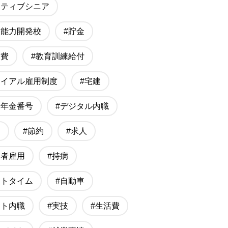
クティブシニア
業能力開発校
#貯金
信費
#教育訓練給付
ライアル雇用制度
#宅建
礎年金番号
#デジタル内職
習
#節約
#求人
齢者雇用
#持病
ートタイム
#自動車
ット内職
#実技
#生活費