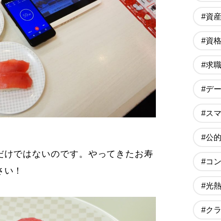
#資
#資
#求
#デ
#ス
#公
だけではないのです。やってきたお寿
#コ
さい！
#光
#ク