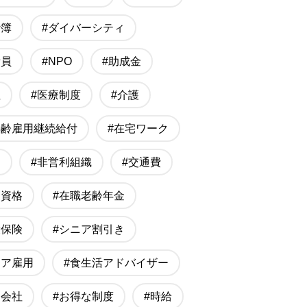
計簿
#ダイバーシティ
備員
#NPO
#助成金
性
#医療制度
#介護
年齢雇用継続給付
#在宅ワーク
勤
#非営利組織
#交通費
家資格
#在職老齢年金
康保険
#シニア割引き
ニア雇用
#食生活アドバイザー
遣会社
#お得な制度
#時給