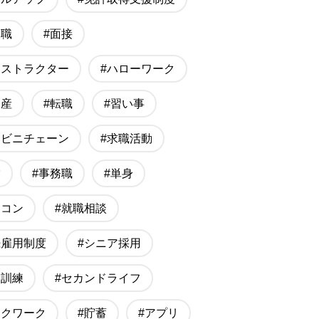
に職
#面接
ンストラクター
#ハローワーク
動産
#転職
#習い事
ンビニチェーン
#求職活動
営
#事務職
#単身
ソコン
#就職相談
続雇用制度
#シニア採用
業訓練
#セカンドライフ
スクワーク
#貯蓄
#アプリ