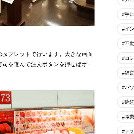
#手
#イ
#不
のタブレットで行います。大きな画面
#コ
寿司を選んで注文ボタンを押せばオー
#経
#パ
#継
#職
#デ