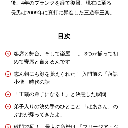
後、4年のブランクを経て復帰。現在に至る。
長男は2009年に真打に昇進した三遊亭王楽。
目次
客席と舞台、そして楽屋──。 3つが揃って初
めて寄席と言えるんです
志ん朝にも顔を覚えられた！ 入門前の「落語
小僧」時代の話
「正蔵の弟子になる！」と決意した瞬間
弟子入りの決め手のひとこと 「ばあさん、の
ぶおが帰ってきたよ」
破門23回！ 最大の危機は 「フリージア・ジ