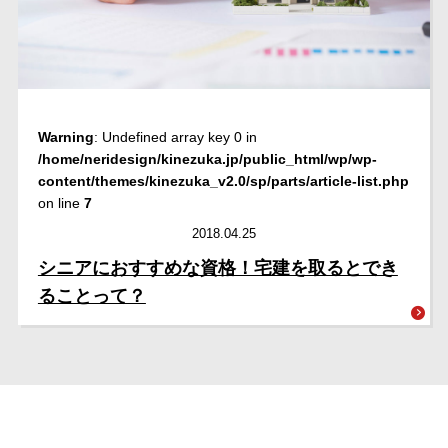
Warning
: Undefined array key 0 in
/home/neridesign/kinezuka.jp/public_html/wp/wp-
content/themes/kinezuka_v2.0/sp/parts/article-list.php
on line
7
2018.04.25
シニアにおすすめな資格！宅建を取るとでき
ることって？