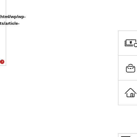
_html/wp/wp-
s/article-