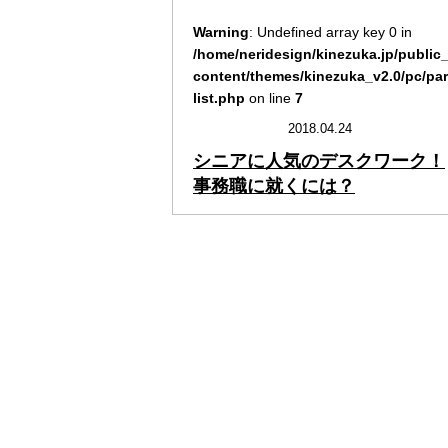
Warning
: Undefined array key 0 in
/home/neridesign/kinezuka.jp/public
content/themes/kinezuka_v2.0/pc/part
list.php
on line
7
2018.04.24
シニアに人気のデスクワーク！
事務職に就くには？