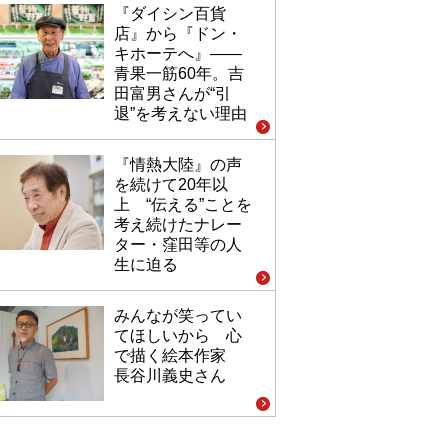
『ダイシン百貨
店』から『ドン・
キホーテへ』――
青果一筋60年。吉
田富男さんが“引
退”を考えない理由
『情熱大陸』の声
を続けて20年以
上 “伝える”ことを
考え続けたナレー
ター・窪田等の人
生に迫る
みんなが笑ってい
てほしいから 心
で描く絵本作家
長谷川義史さん