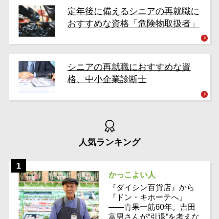
定年後に備えるシニアの再就職に
おすすめな資格「危険物取扱者」
シニアの再就職におすすめな資
格、中小企業診断士
人気ランキング
かっこよい人
『ダイシン百貨店』から
『ドン・キホーテへ』
――青果一筋60年。吉田
富男さんが“引退”を考えな