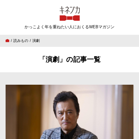
キネヅカ
かっこよく年を重ねたい人
におくるWEBマガジン
読みもの
演劇
「演劇」の記事一覧