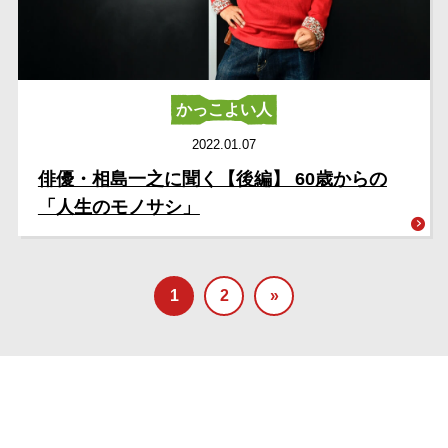
かっこよい人
2022.01.07
俳優・相島一之に聞く【後編】 60歳からの
「人生のモノサシ」
1
2
»