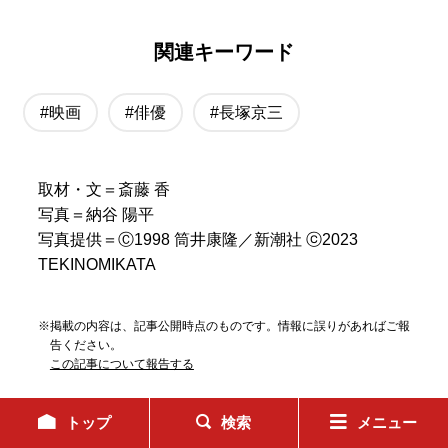
関連キーワード
#映画
#俳優
#長塚京三
取材・文＝斎藤 香
写真＝納谷 陽平
写真提供＝Ⓒ1998 筒井康隆／新潮社 ⓒ2023
TEKINOMIKATA
※掲載の内容は、記事公開時点のものです。情報に誤りがあればご報
告ください。
この記事について報告する
トップ
検索
メニュー