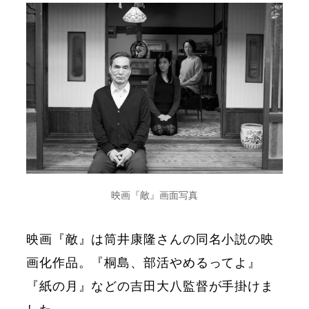
映画『敵』画面写真
映画『敵』は筒井康隆さんの同名小説の映
画化作品。『桐島、部活やめるってよ』
『紙の月』などの吉田大八監督が手掛けま