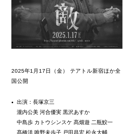
2025年1月17日（金） テアトル新宿ほか全
国公開
出演：長塚京三
瀧内公美 河合優実 黒沢あすか
中島歩 カトウシンスケ 髙畑遊 二瓶鮫一
髙橋洋 唯野未歩子 戸田昌宏 松永大輔