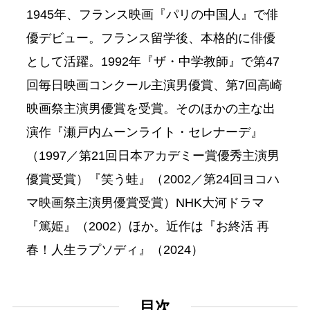
1945年、フランス映画『パリの中国人』で俳
優デビュー。フランス留学後、本格的に俳優
として活躍。1992年『ザ・中学教師』で第47
回毎日映画コンクール主演男優賞、第7回高崎
映画祭主演男優賞を受賞。そのほかの主な出
演作『瀬戸内ムーンライト・セレナーデ』
（1997／第21回日本アカデミー賞優秀主演男
優賞受賞）『笑う蛙』（2002／第24回ヨコハ
マ映画祭主演男優賞受賞）NHK大河ドラマ
『篤姫』（2002）ほか。近作は『お終活 再
春！人生ラプソディ』（2024）
目次