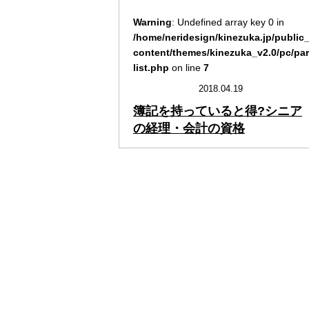
Warning
: Undefined array key 0 in
/home/neridesign/kinezuka.jp/public
content/themes/kinezuka_v2.0/pc/part
list.php
on line
7
2018.04.19
簿記を持っていると得?シニア
の経理・会計の資格