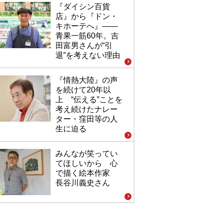
『ダイシン百貨
店』から『ドン・
キホーテへ』――
青果一筋60年。吉
田富男さんが“引
退”を考えない理由
『情熱大陸』の声
を続けて20年以
上 “伝える”ことを
考え続けたナレー
ター・窪田等の人
生に迫る
みんなが笑ってい
てほしいから 心
で描く絵本作家
長谷川義史さん