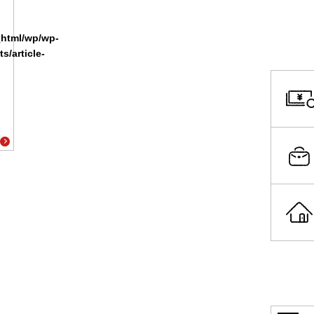
_html/wp/wp-
s/article-