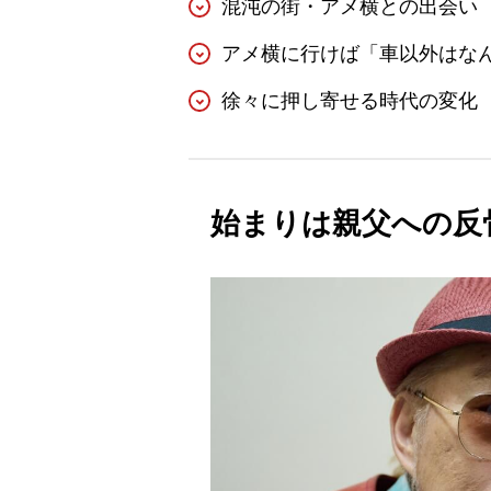
混沌の街・アメ横との出会い
アメ横に行けば「車以外はな
徐々に押し寄せる時代の変化
始まりは親父への反