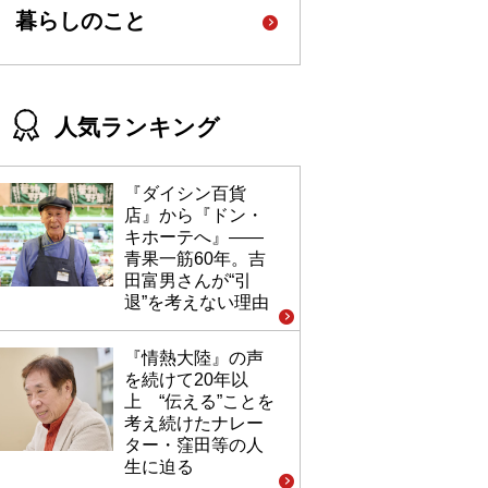
暮らしのこと
人気ランキング
『ダイシン百貨
店』から『ドン・
キホーテへ』――
青果一筋60年。吉
田富男さんが“引
退”を考えない理由
『情熱大陸』の声
を続けて20年以
上 “伝える”ことを
考え続けたナレー
ター・窪田等の人
生に迫る