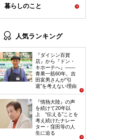
暮らしのこと
人気ランキング
『ダイシン百貨
店』から『ドン・
キホーテへ』――
青果一筋60年。吉
田富男さんが“引
退”を考えない理由
『情熱大陸』の声
を続けて20年以
上 “伝える”ことを
考え続けたナレー
ター・窪田等の人
生に迫る