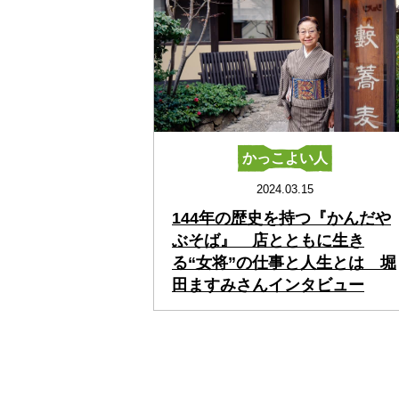
かっこよい人
2024.03.15
144年の歴史を持つ『かんだや
ぶそば』 店とともに生き
る“女将”の仕事と人生とは 堀
田ますみさんインタビュー