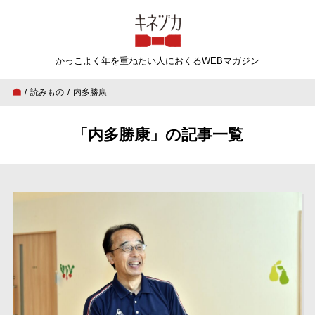
キネヅカ
かっこよく年を重ねたい人
におくるWEBマガジン
読みもの
内多勝康
「内多勝康」の記事一覧