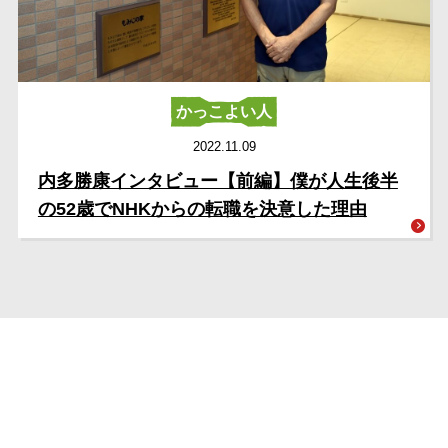
かっこよい人
2022.11.09
内多勝康インタビュー【前編】僕が人生後半
の52歳でNHKからの転職を決意した理由