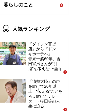
暮らしのこと
人気ランキング
『ダイシン百貨
店』から『ドン・
キホーテへ』――
青果一筋60年。吉
田富男さんが“引
退”を考えない理由
『情熱大陸』の声
を続けて20年以
上 “伝える”ことを
考え続けたナレー
ター・窪田等の人
生に迫る