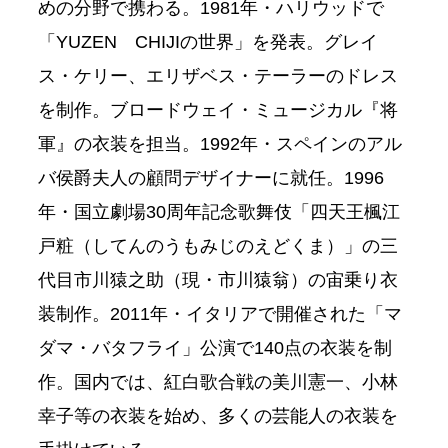
めの分野で携わる。1981年・ハリウッドで
「YUZEN CHIJIの世界」を発表。グレイ
ス・ケリー、エリザベス・テーラーのドレス
を制作。ブロードウェイ・ミュージカル『将
軍』の衣装を担当。1992年・スペインのアル
バ侯爵夫人の顧問デザイナーに就任。1996
年・国立劇場30周年記念歌舞伎「四天王楓江
戸粧（してんのうもみじのえどくま）」の三
代目市川猿之助（現・市川猿翁）の宙乗り衣
装制作。2011年・イタリアで開催された「マ
ダマ・バタフライ」公演で140点の衣装を制
作。国内では、紅白歌合戦の美川憲一、小林
幸子等の衣装を始め、多くの芸能人の衣装を