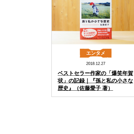
エンタメ
2018.12.27
ベストセラー作家の「爆笑年賀
状」の記録｜『孫と私の小さな
歴史』（佐藤愛子 著）