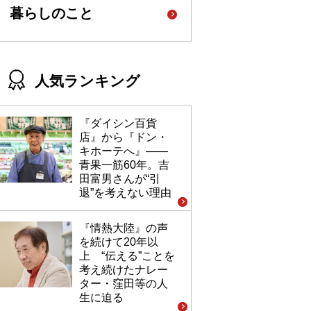
暮らしのこと
人気ランキング
『ダイシン百貨
店』から『ドン・
キホーテへ』――
青果一筋60年。吉
田富男さんが“引
退”を考えない理由
『情熱大陸』の声
を続けて20年以
上 “伝える”ことを
考え続けたナレー
ター・窪田等の人
生に迫る