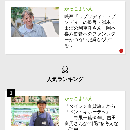
かっこよい人
映画『ラプソディ・ラプ
ソディ』の監督・脚本・
出演の利重剛さん。岡本
喜八監督へのファンレタ
ーがつないだ縁が“人生
を…
人気ランキング
かっこよい人
『ダイシン百貨店』から
『ドン・キホーテへ』
――青果一筋60年。吉田
富男さんが“引退”を考えな
い理由